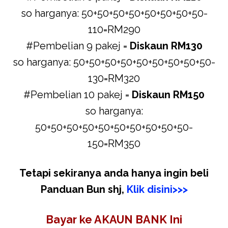
so harganya: 50+50+50+50+50+50+50+50-
110=RM290
#Pembelian 9 pakej =
Diskaun RM130
so harganya: 50+50+50+50+50+50+50+50+50-
130=RM320
#Pembelian 10 pakej =
Diskaun RM150
so harganya:
50+50+50+50+50+50+50+50+50+50-
150=RM350
Tetapi sekiranya anda hanya ingin beli
Panduan Bun shj,
Klik disini>>>
Bayar ke AKAUN BANK Ini